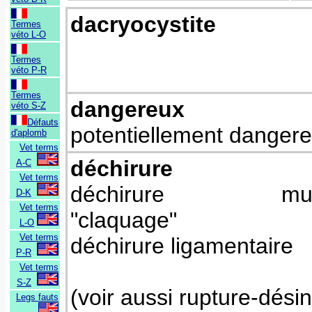
dacryocystite
Termes
véto L-O
Termes
véto P-R
Termes
dangereux
véto S-Z
Défauts
potentiellement danger
d'aplomb
Vet terms
déchirure
A-C
Vet terms
déchirure muscu
D-K
Vet terms
"claquage"
L-O
Vet terms
déchirure ligamentaire
P-R
Vet terms
S-Z
(voir aussi rupture-désin
Legs fauts