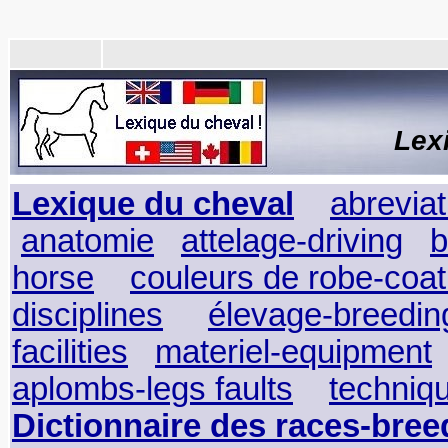
Lex
Lexique du cheval
abreviat
anatomie
attelage-driving
b
horse
couleurs de robe-coat
disciplines
élevage-breedin
facilities
materiel-equipment
aplombs-legs faults
techniq
Dictionnaire des races-bree