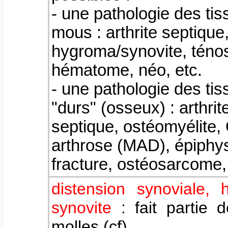
- une pathologie des tis
mous : arthrite septique
hygroma/synovite, téno
hématome, néo, etc.
- une pathologie des tis
"durs" (osseux) : arthrit
septique, ostéomyélite
arthrose (MAD), épiphys
fracture, ostéosarcome,
distension synoviale, 
synovite
: fait partie d
molles (cf)