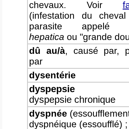
chevaux. Voir
f
(infestation du cheva
parasite appel
hepatica
ou "grande do
dû au/à
, causé par, 
par
dysentérie
dyspepsie
dyspepsie chronique
dyspnée
(essoufflement
dyspnéique (essoufflé) ;