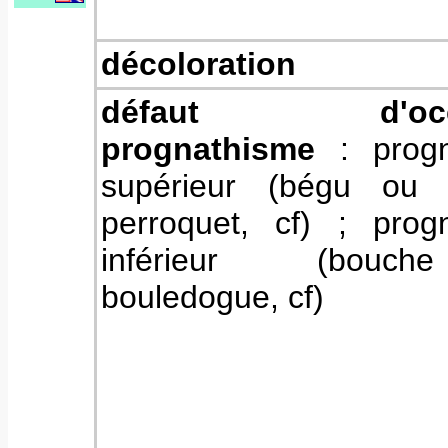
décoloration
défaut d'occlu
prognathisme
: prog
supérieur (bégu ou
perroquet, cf) ; prog
inférieur (bou
bouledogue, cf)