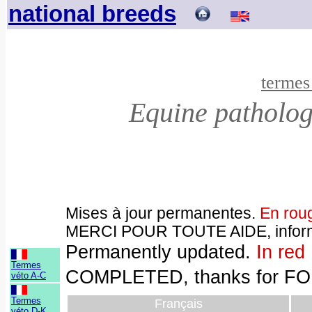
national breeds
termes
Equine patholog
Mises à jour permanentes.
En rou
MERCI POUR TOUTE AIDE, informa
Permanentl
y updated.
In red
Termes
COMPLETED, thanks for FOR 
véto A-C
Termes
Français
véto D-K